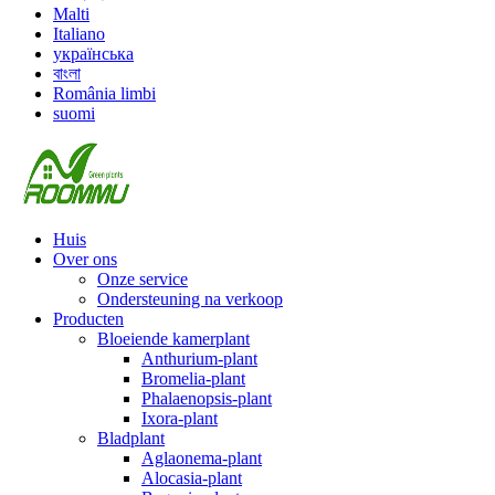
Malti
Italiano
українська
বাংলা
România limbi
suomi
Huis
Over ons
Onze service
Ondersteuning na verkoop
Producten
Bloeiende kamerplant
Anthurium-plant
Bromelia-plant
Phalaenopsis-plant
Ixora-plant
Bladplant
Aglaonema-plant
Alocasia-plant