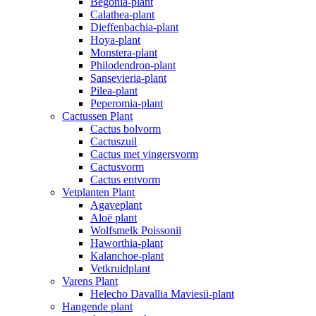
Begonia-plant
Calathea-plant
Dieffenbachia-plant
Hoya-plant
Monstera-plant
Philodendron-plant
Sansevieria-plant
Pilea-plant
Peperomia-plant
Cactussen Plant
Cactus bolvorm
Cactuszuil
Cactus met vingersvorm
Cactusvorm
Cactus entvorm
Vetplanten Plant
Agaveplant
Aloë plant
Wolfsmelk Poissonii
Haworthia-plant
Kalanchoe-plant
Vetkruidplant
Varens Plant
Helecho Davallia Maviesii-plant
Hangende plant