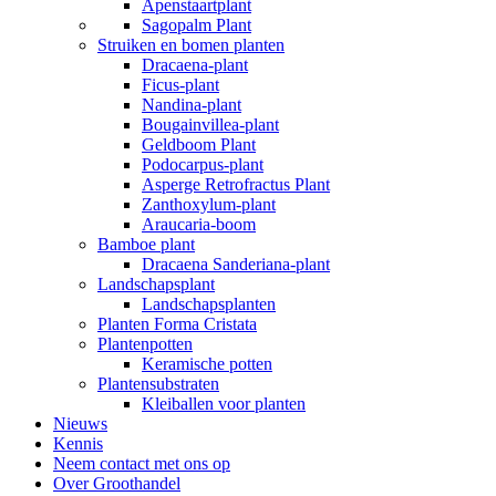
Apenstaartplant
Sagopalm Plant
Struiken en bomen planten
Dracaena-plant
Ficus-plant
Nandina-plant
Bougainvillea-plant
Geldboom Plant
Podocarpus-plant
Asperge Retrofractus Plant
Zanthoxylum-plant
Araucaria-boom
Bamboe plant
Dracaena Sanderiana-plant
Landschapsplant
Landschapsplanten
Planten Forma Cristata
Plantenpotten
Keramische potten
Plantensubstraten
Kleiballen voor planten
Nieuws
Kennis
Neem contact met ons op
Over Groothandel