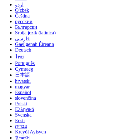
اردو
O'zbek
Čeština
русский
Български
Srbija jezik (latinica)
فارسی
Gaeilgenah Éireann
Deutsch
ไทย
Português
Cymraeg
日本語
hrvatski
magyar
Español
slovenčina
Polski
Ελληνικά
Svenska
Eesti
עברית
Kreyòl Ayisyen
한국어