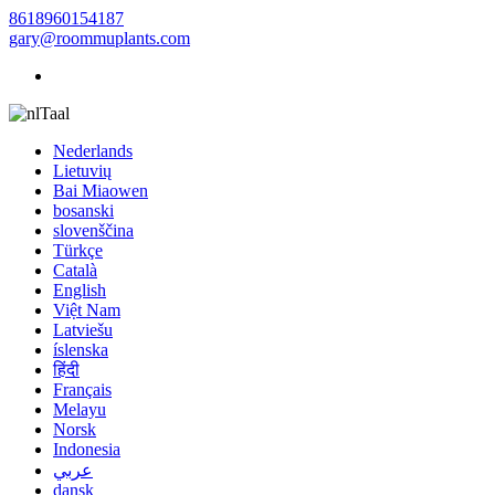
8618960154187
gary@roommuplants.com
Taal
Nederlands
Lietuvių
Bai Miaowen
bosanski
slovenščina
Türkçe
Català
English
Việt Nam
Latviešu
íslenska
हिंदी
Français
Melayu
Norsk
Indonesia
عربي
dansk